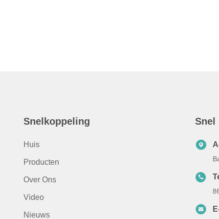
Snelkoppeling
Snel
Huis
A
B
Producten
Te
Over Ons
8
Video
E
Nieuws