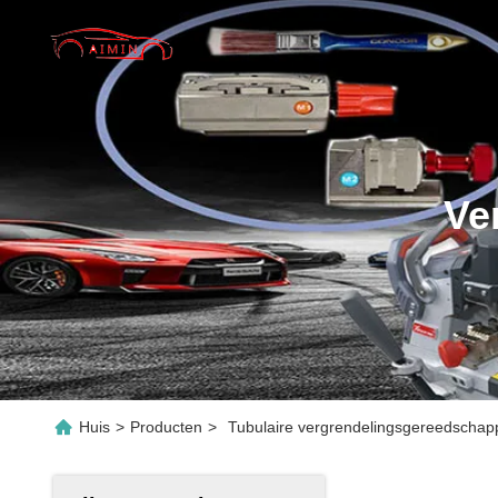
Ve
Huis
>
Producten
>
Tubulaire vergrendelingsgereedschap