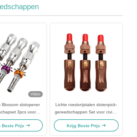
reedschappen
Video
 Blossom slotopener
Lichte roestvrijstalen slotenpick-
chapset 3pcs voor
gereedschappen Set voor civiele
el oppakken slot
slotenmakers gereedschap
g Beste Prijs
Krijg Beste Prijs
Tubular Lock Pick-
gereedschappen