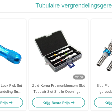
Tubulaire vergrendelingsge
Video
 Lock Pick Set
Zuid-Korea Pruimenbloesem Slot
Blue Plum
ndeling Snel
Tubulair Slot Snelle Openingskit
gereeds
edschap
3 Sets Rood Verkoopeenheden
soep
 Prijs
Krijg Beste Prijs
Krij
Enkel Item