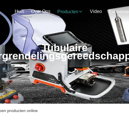
Huis
Over Ons
Video
Producten
Tubulaire
rgrendelingsgereedschap
pen producten online