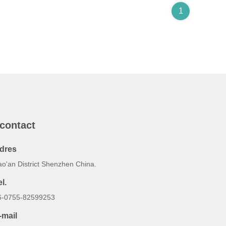
1
 contact
dres
ao'an District Shenzhen China.
l.
6-0755-82599253
-mail