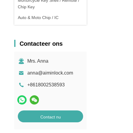
Mortorcycle Key Shell / Remote /
Chip Key
Auto & Moto Chip / IC
Contacteer ons
Mrs. Anna
anna@aiminlock.com
+8618002538593
Contact nu