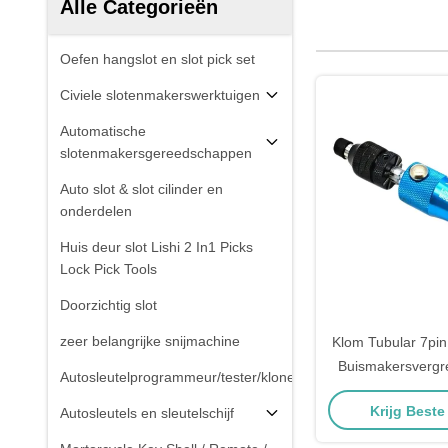
Alle Categorieën
Oefen hangslot en slot pick set
Civiele slotenmakerswerktuigen
Automatische
slotenmakersgereedschappen
Auto slot & slot cilinder en
onderdelen
Huis deur slot Lishi 2 In1 Picks
Lock Pick Tools
Doorzichtig slot
zeer belangrijke snijmachine
Klom Tubular 7pin
Buismakersvergre
Autosleutelprogrammeur/tester/kloner
open gere
Krijg Beste
Autosleutels en sleutelschijf