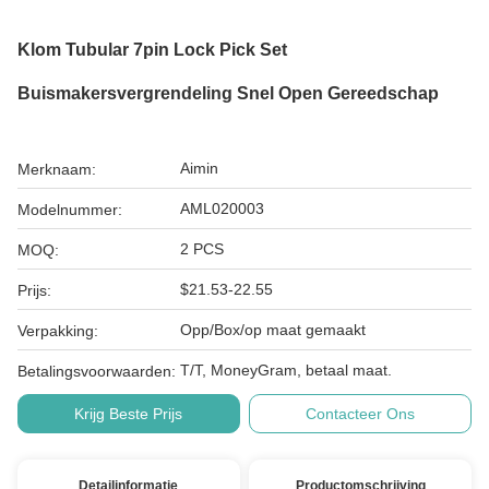
Klom Tubular 7pin Lock Pick Set
Buismakersvergrendeling Snel Open Gereedschap
Aimin
Merknaam:
AML020003
Modelnummer:
2 PCS
MOQ:
$21.53-22.55
Prijs:
Opp/Box/op maat gemaakt
Verpakking:
T/T, MoneyGram, betaal maat.
Betalingsvoorwaarden:
Krijg Beste Prijs
Contacteer Ons
Detailinformatie
Productomschrijving