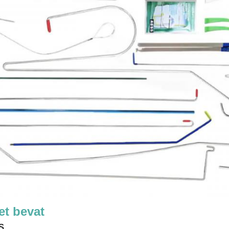
et bevat
s