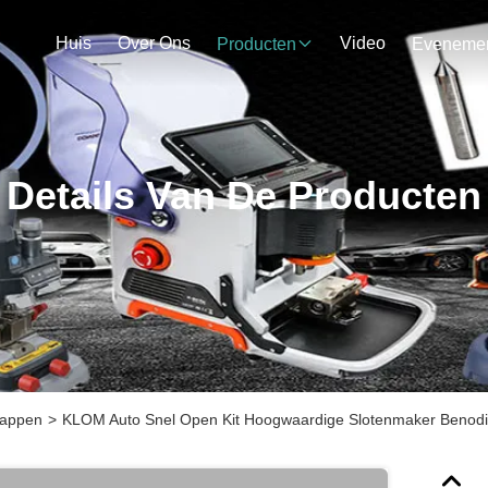
Huis
Over Ons
Video
Producten
Details Van De Producten
happen
>
KLOM Auto Snel Open Kit Hoogwaardige Slotenmaker Benodig