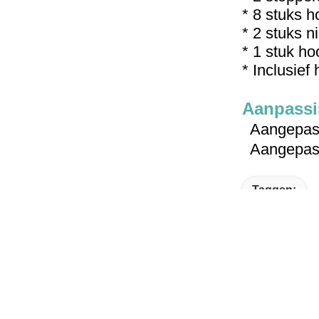
* 8 stuks h
* 2 stuks ni
* 1 stuk ho
* Inclusief
Aanpassi
Aangepast 
Aangepaste
Taggen:
KLOM Snel T