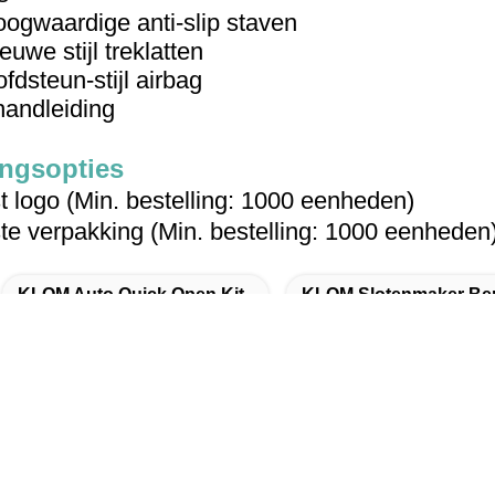
oogwaardige anti-slip staven
euwe stijl treklatten
ofdsteun-stijl airbag
 handleiding
ngsopties
logo (Min. bestelling: 1000 eenheden)
 verpakking (Min. bestelling: 1000 eenheden
KLOM Auto Quick Open Kit
KLOM Slotenmaker Be
oegang Tot Slot Kit