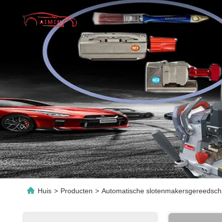
Huis
>
Producten
>
Automatische slotenmakersgereedsc