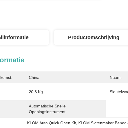
ilinformatie
Productomschrijving
formatie
rkomst:
China
Naam:
20,8 Kg
Sleutelwo
Automatische Snelle 
Openingsinstrument
KLOM Auto Quick Open Kit
, 
KLOM Slotenmaker Benod