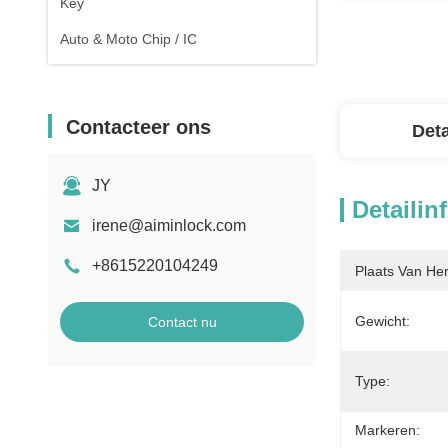
Key
Auto & Moto Chip / IC
Contacteer ons
Deta
JY
Detailin
irene@aiminlock.com
+8615220104249
Plaats Van He
Gewicht:
Contact nu
Type:
Markeren: