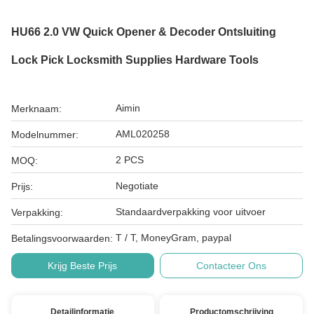
HU66 2.0 VW Quick Opener & Decoder Ontsluiting
Lock Pick Locksmith Supplies Hardware Tools
Aimin
Merknaam:
AML020258
Modelnummer:
2 PCS
MOQ:
Negotiate
Prijs:
Standaardverpakking voor uitvoer
Verpakking:
T / T, MoneyGram, paypal
Betalingsvoorwaarden:
Krijg Beste Prijs
Contacteer Ons
Detailinformatie
Productomschrijving