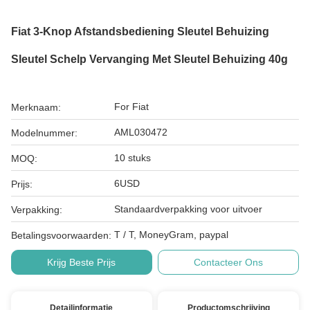
Fiat 3-Knop Afstandsbediening Sleutel Behuizing
Sleutel Schelp Vervanging Met Sleutel Behuizing 40g
For Fiat
Merknaam:
AML030472
Modelnummer:
10 stuks
MOQ:
6USD
Prijs:
Standaardverpakking voor uitvoer
Verpakking:
T / T, MoneyGram, paypal
Betalingsvoorwaarden:
Krijg Beste Prijs
Contacteer Ons
Detailinformatie
Productomschrijving