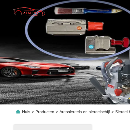
Huis
>
Producten
>
Autosleutels en sleutelschijf
>
Sleutel