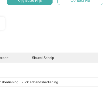
Contact Nu
Krijg Beste Prijs
orden:
Sleutel Schelp
dsbediening
, 
Buick afstandsbediening