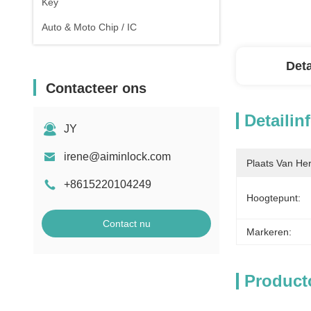
Key
Auto & Moto Chip / IC
Deta
Contacteer ons
Detailin
JY
irene@aiminlock.com
Plaats Van He
+8615220104249
Hoogtepunt:
Contact nu
Markeren:
Product