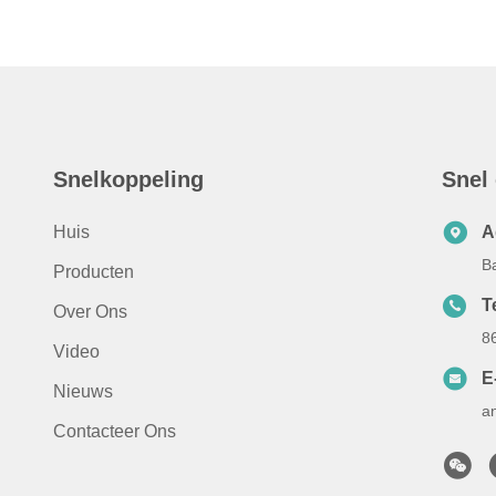
Snelkoppeling
Snel
Huis
A
B
Producten
Te
Over Ons
8
Video
E
Nieuws
a
Contacteer Ons