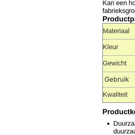
Kan een hog
fabrieksgro
Productp
Materiaal
Kleur
Gewicht
Gebruik
Kwaliteit
Productk
Duurza
duurzaa