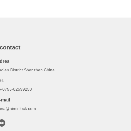
 contact
dres
ao'an District Shenzhen China.
l.
6-0755-82599253
-mail
nna@aiminlock.com