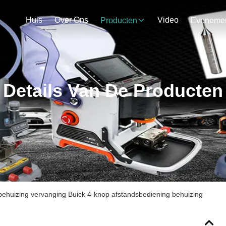
Huis
Over Ons
Video
Producten
Details Van De Producten
 behuizing vervanging Buick 4-knop afstandsbediening behuizing