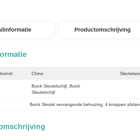
ilinformatie
Productomschrijving
formatie
rkomst:
China
Sleutelwo
Buick Sleutelschijf, Buick 
Sleutelschijf
Buick Sleutel vervangende behuizing
, 
4 knoppen afstan
omschrijving