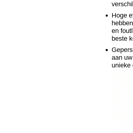
verschi
Hoge ef
hebben 
en fout
beste k
Gepers
aan uw 
unieke 