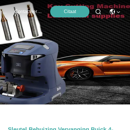
Contacteer Ons
Citaat
Evenementen
Sleutel Behuizing Vervanging Buick 4-