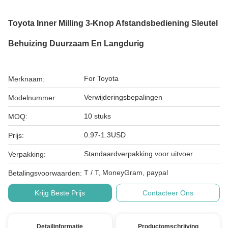
Toyota Inner Milling 3-Knop Afstandsbediening Sleutel
Behuizing Duurzaam En Langdurig
For Toyota
Merknaam:
Verwijderingsbepalingen
Modelnummer:
10 stuks
MOQ:
0.97-1.3USD
Prijs:
Standaardverpakking voor uitvoer
Verpakking:
T / T, MoneyGram, paypal
Betalingsvoorwaarden:
Krijg Beste Prijs
Contacteer Ons
Detailinformatie
Productomschrijving