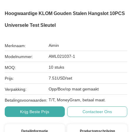
Hoogwaardige KLOM Gouden Stalen Hangslot 10PCS
Universele Test Sleutel
Aimin
Merknaam:
AML021037-1
Modelnummer:
10 stuks
MOQ:
7.51USD/set
Prijs:
Opp/Box/op maat gemaakt
Verpakking:
T/T, MoneyGram, betaal maat.
Betalingsvoorwaarden:
Krijg Beste Prijs
Contacteer Ons
Detailinformatie
Productomschrijving