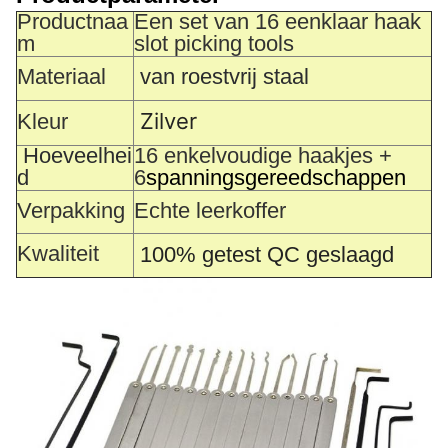
Productnaa
Een set van 16 eenklaar haak
m
slot picking tools
Materiaal
van roestvrij staal
Zilver
Kleur
Hoeveelhei
16 enkelvoudige haakjes +
d
6
spanningsgereedschappen
Verpakking
Echte leerkoffer
Kwaliteit
100% getest QC geslaagd