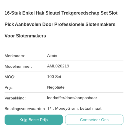
16-Stuk Enkel Hak Sleutel Trekgereedschap Set Slot
Pick Aanbevolen Door Professionele Slotenmakers
Voor Slotenmakers
Aimin
Merknaam:
AML020219
Modelnummer:
100 Set
MOQ:
Negotiate
Prijs:
leerkoffer/doos/aanpasbaar
Verpakking:
T/T, MoneyGram, betaal maat.
Betalingsvoorwaarden:
Krijg Beste Prijs
Contacteer Ons