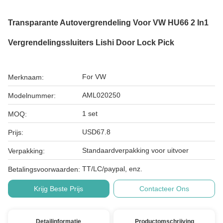
Transparante Autovergrendeling Voor VW HU66 2 In1
Vergrendelingssluiters Lishi Door Lock Pick
For VW
Merknaam:
AML020250
Modelnummer:
1 set
MOQ:
USD67.8
Prijs:
Standaardverpakking voor uitvoer
Verpakking:
TT/LC/paypal, enz.
Betalingsvoorwaarden:
Krijg Beste Prijs
Contacteer Ons
Detailinformatie
Productomschrijving