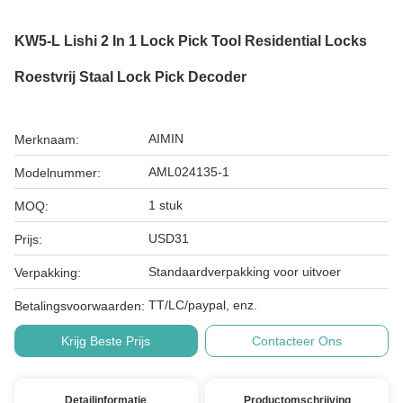
KW5-L Lishi 2 In 1 Lock Pick Tool Residential Locks
Roestvrij Staal Lock Pick Decoder
AIMIN
Merknaam:
AML024135-1
Modelnummer:
1 stuk
MOQ:
USD31
Prijs:
Standaardverpakking voor uitvoer
Verpakking:
TT/LC/paypal, enz.
Betalingsvoorwaarden:
Krijg Beste Prijs
Contacteer Ons
Detailinformatie
Productomschrijving