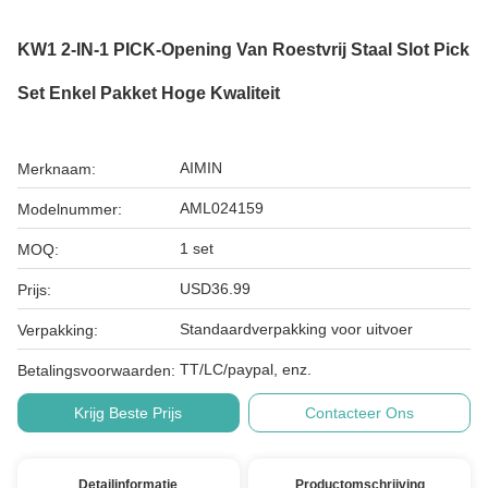
KW1 2-IN-1 PICK-Opening Van Roestvrij Staal Slot Pick
Set Enkel Pakket Hoge Kwaliteit
AIMIN
Merknaam:
AML024159
Modelnummer:
1 set
MOQ:
USD36.99
Prijs:
Standaardverpakking voor uitvoer
Verpakking:
TT/LC/paypal, enz.
Betalingsvoorwaarden:
Krijg Beste Prijs
Contacteer Ons
Detailinformatie
Productomschrijving