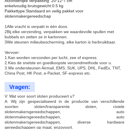
Afzonderlijke verpakking: 20*12*7 cm
enkelvoudig brutogewicht:0.5 kg
Pakkettype:Standaard en veilig pakket voor
slotenmakergereedschap
1Alle vracht is verpakt in één doos.
2Bij elke verzending, verpakken we waardevolle spullen met
bubbels en zetten ze in kartonnen.
3We steunen milieubescherming, elke karton is herbruikbaar.
Vervoer:
1.Kan worden verzonden per lucht, zee of express.
2.Kies de snelste en goedkoopste verzendmethode voor u.
3.We ondersteunen Airmail, EMS, SUK, UPS, DHL, FedEx, TNT,
China Post, HK Post, e-Packet, SF-express etc.
Vragen:
V: Wat voor soort sloten produceert u?
A: Wij zijn gespecialiseerd in de productie van verschillende
soorten sloten/transparente sloten, civiele
slotenmakersgereedschappen, auto
slotenmakersgereedschappen, auto
slotenmakersgereedschappen, diverse hardware
gereedschappen op maat, enzovoort.