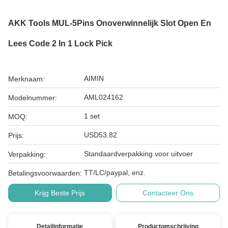
AKK Tools MUL-5Pins Onoverwinnelijk Slot Open En
Lees Code 2 In 1 Lock Pick
AIMIN
Merknaam:
AML024162
Modelnummer:
1 set
MOQ:
USD53.82
Prijs:
Standaardverpakking voor uitvoer
Verpakking:
TT/LC/paypal, enz.
Betalingsvoorwaarden:
Krijg Beste Prijs
Contacteer Ons
Detailinformatie
Productomschrijving