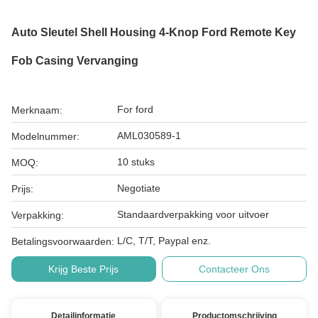
Auto Sleutel Shell Housing 4-Knop Ford Remote Key
Fob Casing Vervanging
For ford
Merknaam:
AML030589-1
Modelnummer:
10 stuks
MOQ:
Negotiate
Prijs:
Standaardverpakking voor uitvoer
Verpakking:
L/C, T/T, Paypal enz.
Betalingsvoorwaarden:
Krijg Beste Prijs
Contacteer Ons
Detailinformatie
Productomschrijving