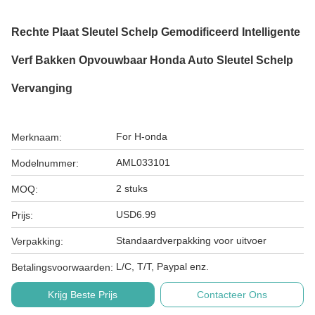
Rechte Plaat Sleutel Schelp Gemodificeerd Intelligente
Verf Bakken Opvouwbaar Honda Auto Sleutel Schelp
Vervanging
For H-onda
Merknaam:
AML033101
Modelnummer:
2 stuks
MOQ:
USD6.99
Prijs:
Standaardverpakking voor uitvoer
Verpakking:
L/C, T/T, Paypal enz.
Betalingsvoorwaarden:
Krijg Beste Prijs
Contacteer Ons