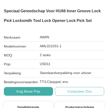
Speciaal Gereedschap Voor HU66 Inner Groove Lock
Pick Locksmith Tool Lock Opener Lock Pick Set
AIMIN
Merknaam:
AML021031-1
Modelnummer:
2 stuks
MOQ:
USD11
Prijs:
Standaardverpakking voor uitvoer
Verpakking:
TT/LC/paypal, enz.
Betalingsvoorwaarden:
Krijg Beste Prijs
Contacteer Ons
Detailinformatie
Productomschrijving