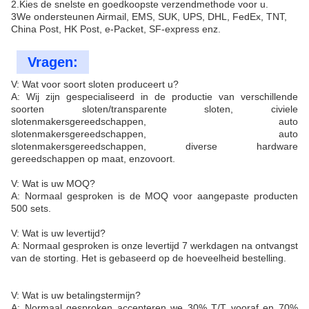
2.Kies de snelste en goedkoopste verzendmethode voor u.
3We ondersteunen Airmail, EMS, SUK, UPS, DHL, FedEx, TNT,
China Post, HK Post, e-Packet, SF-express enz.
Vragen:
V: Wat voor soort sloten produceert u?
A: Wij zijn gespecialiseerd in de productie van verschillende
soorten sloten/transparente sloten, civiele
slotenmakersgereedschappen, auto
slotenmakersgereedschappen, auto
slotenmakersgereedschappen, diverse hardware
gereedschappen op maat, enzovoort.
V: Wat is uw MOQ?
A: Normaal gesproken is de MOQ voor aangepaste producten
500 sets.
V: Wat is uw levertijd?
A: Normaal gesproken is onze levertijd 7 werkdagen na ontvangst
van de storting. Het is gebaseerd op de hoeveelheid bestelling.
V: Wat is uw betalingstermijn?
A: Normaal gesproken accepteren we 30% T/T vooraf en 70%