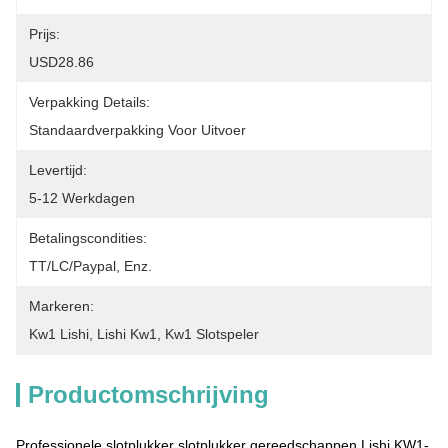
Prijs:
USD28.86
Verpakking Details:
Standaardverpakking Voor Uitvoer
Levertijd:
5-12 Werkdagen
Betalingscondities:
TT/LC/paypal, Enz.
Markeren:
Kw1 Lishi
, 
Lishi Kw1
, 
Kw1 Slotspeler
Productomschrijving
Professionele slotplukker slotplukker gereedschappen Lishi KW1-