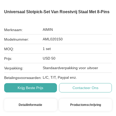
Universaal Slotpick-Set Van Roestvrij Staal Met 8-Pins
AIMIN
Merknaam:
AML020150
Modelnummer:
1 set
MOQ:
USD 50
Prijs:
Standaardverpakking voor uitvoer
Verpakking:
L/C, T/T, Paypal enz.
Betalingsvoorwaarden:
Krijg Beste Prijs
Contacteer Ons
Detailinformatie
Productomschrijving