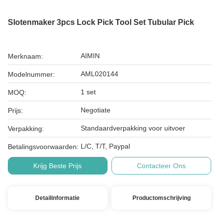
Slotenmaker 3pcs Lock Pick Tool Set Tubular Pick
AIMIN
Merknaam:
AML020144
Modelnummer:
1 set
MOQ:
Negotiate
Prijs:
Standaardverpakking voor uitvoer
Verpakking:
L/C, T/T, Paypal
Betalingsvoorwaarden:
Krijg Beste Prijs
Contacteer Ons
Detailinformatie
Productomschrijving